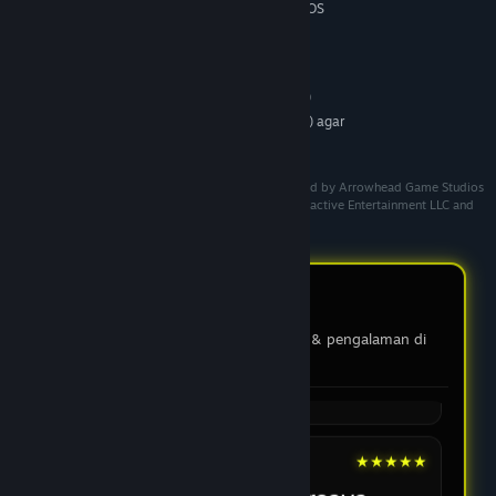
Windows 11 / macOS 12+ / Android 11+ / iOS
OS:
Steven Adi Gunawan – Wakatobi
★★★★☆
15+
Praktis dan Tidak Ribet
Versi terbaru
BROWSER:
(Chrome/Edge/Firefox/Safari)
MGS88 benar-benar memudahkan saya dalam
8 GB RAM (PC) / 4 GB RAM (mobile)
MEMORY:
mengakses layanan lewat HP. Login mobile cepat,
≥ 10 Mbps (Wi-Fi/4G/5G) agar
KONEKSI INTERNET:
link selalu tersedia, dan semuanya terasa aman serta
akses stabil
nyaman digunakan setiap waktu.
10 Feb 2026
©2023 Sony Interactive Entertainment LLC. Developed by Arrowhead Game Studios
AB. Helldivers is a registered trademark of Sony Interactive Entertainment LLC and
related companies in the U.S. and other countries.
Kevin Ardi Pratama – Kendari
★★★★★
Akses Mudah Tanpa Kendala
Review Member ⭐️
Saya merasa sangat terbantu dengan login mobile
Testimoni pengguna tentang layanan & pengalaman di
MGS88 karena prosesnya cepat dan tidak ribet. Link
MGS88.
yang disediakan juga selalu aktif sehingga saya bisa
bermain dengan nyaman setiap hari.
03 Feb 2026
Randy Fajar William – Baubau
★★★★★