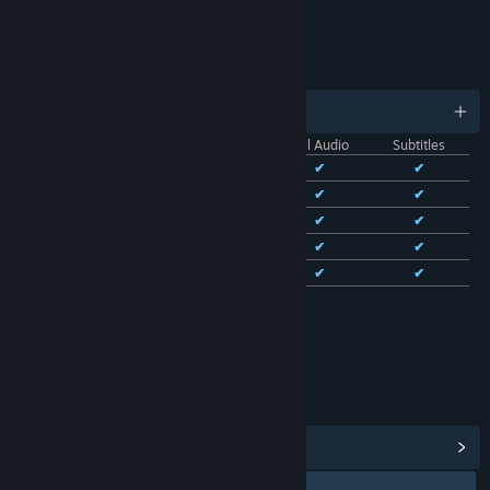
LINKS & INFO
LANGUAGES
English and 13 more
Interface
Full Audio
Subtitles
English
✔
✔
French
✔
✔
✔
Italian
✔
✔
✔
German
✔
✔
Spanish - Spain
✔
✔
✔
See all 14 supported languages
RATINGS
Age rating for: ESRB
View Steam Achievements
(38)